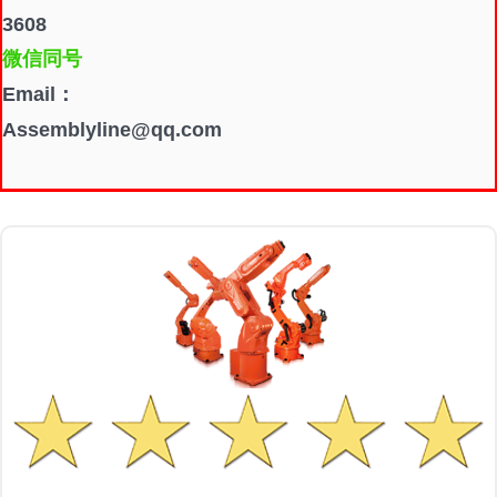
3608
微信同号
Email：
Assemblyline@qq.com