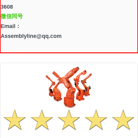
3608
微信同号
Email：
Assemblyline@qq.com