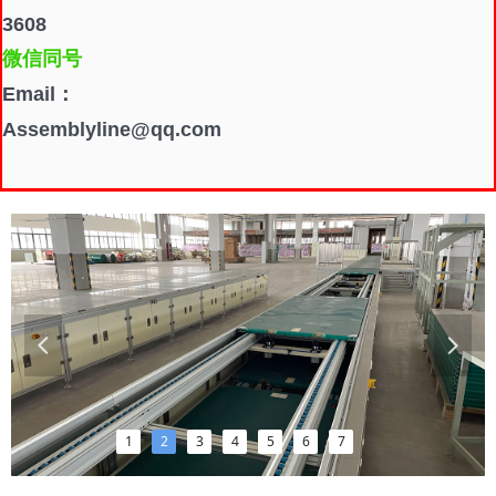
3608
微信同号
Email：
Assemblyline@qq.com
넳
넲
1
2
3
4
5
6
7